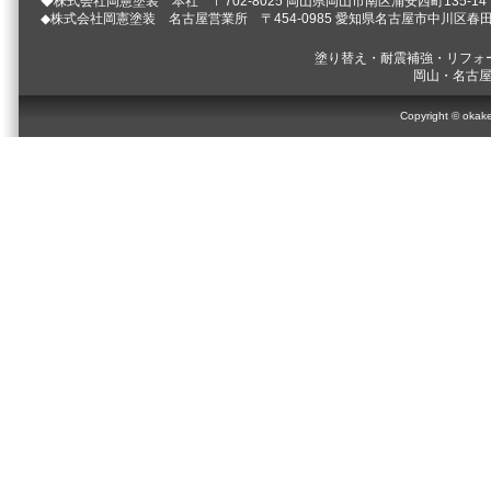
◆株式会社岡憲塗装 本社 〒702-8025 岡山県岡山市南区浦安西町135-14 TEL.012
◆株式会社岡憲塗装 名古屋営業所 〒454-0985 愛知県名古屋市中川区春田3-125 TE
塗り替え・耐震補強・リフォ
岡山・名古
Copyright © okake